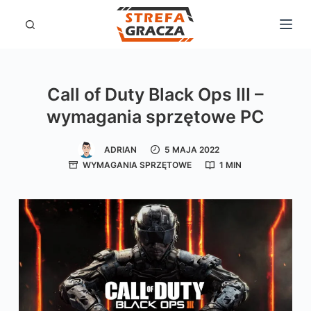
P
r
z
e
Call of Duty Black Ops III –
j
wymagania sprzętowe PC
d
ź
ADRIAN
5 MAJA 2022
d
WYMAGANIA SPRZĘTOWE
1 MIN
o
t
r
e
ś
c
i