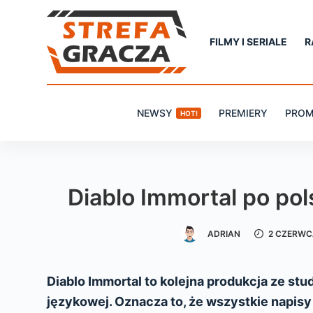
P
r
FILMY I SERIALE
R
z
e
j
NEWSY
PREMIERY
PROM
HOT!
d
ź
d
o
Diablo Immortal po pol
t
r
ADRIAN
2 CZERWC
e
ś
c
Diablo Immortal to kolejna produkcja ze stud
i
językowej. Oznacza to, że wszystkie napisy