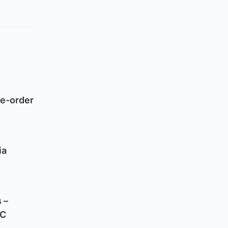
re-order
ia
 –
PC