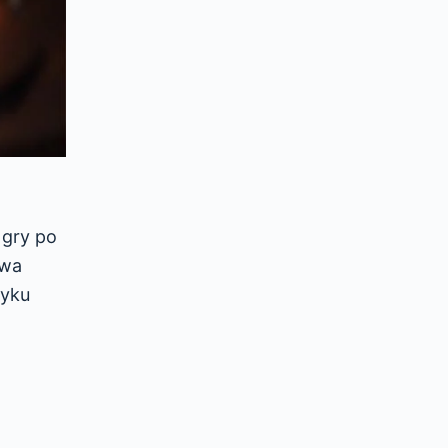
 gry po
dwa
zyku