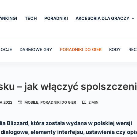
ANKINGI
TECH
PORADNIKI
AKCESORIA DLA GRACZY
OCJE
DARMOWE GRY
PORADNIKI DO GIER
KODY
REC
sku – jak włączyć spolszczen
A 2022
MOBILE
,
PORADNIKI DO GIER
2 MIN
ia Blizzard, która została wydana w polskiej wersji
 dialogowe, elementy interfejsu, ustawienia czy opi