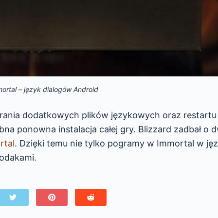
ortal – język dialogów Android
ania dodatkowych plików językowych oraz restartu
ebna ponowna instalacja całej gry. Blizzard zadbał o 
rtal
. Dzięki temu nie tylko pogramy w Immortal w ję
rodakami.