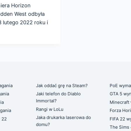
iera Horizon
idden West odbyła
8 lutego 2022 roku i
agania
Jak oddać grę na Steam?
PoE wyma
ania
Jaki telefon do Diablo
GTA 5 wy
Immortal?
ia
Minecraft
Rangi w LoLu
gania
Forza Hor
Jaka drukarka laserowa do
r 22
FIFA 22 w
domu?
The Sims