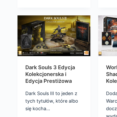
Dark Souls 3 Edycja
Worl
Kolekcjonerska i
Sha
Edycja Prestiżowa
Kole
Dark Souls III to jeden z
Doda
tych tytułów, które albo
Warc
się kocha…
docz
wyd