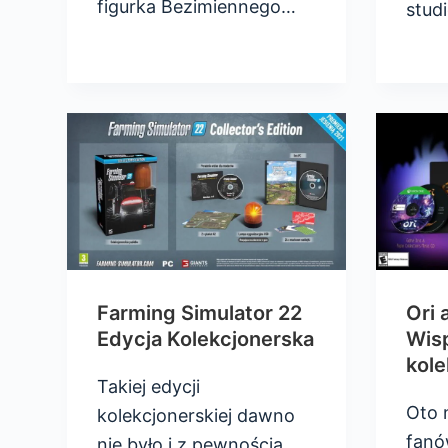
figurka Bezimiennego…
stud
Farming Simulator 22
Ori 
Edycja Kolekcjonerska
Wis
kole
Takiej edycji
Oto 
kolekcjonerskiej dawno
fanów
nie było i z pewnością