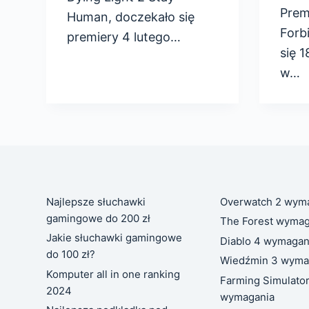
Prem
Human, doczekało się
Forb
premiery 4 lutego…
się 1
w…
Najlepsze słuchawki
Overwatch 2 wym
gamingowe do 200 zł
The Forest wymag
Jakie słuchawki gamingowe
Diablo 4 wymagan
do 100 zł?
Wiedźmin 3 wyma
Komputer all in one ranking
Farming Simulato
2024
wymagania