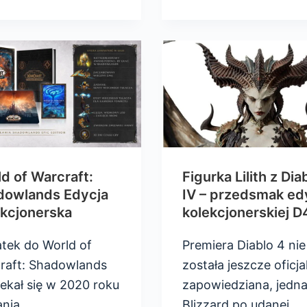
d of Warcraft:
Figurka Lilith z Dia
dowlands Edycja
IV – przedsmak edy
kcjonerska
kolekcjonerskiej D
tek do World of
Premiera Diablo 4 nie
raft: Shadowlands
została jeszcze oficja
ekał się w 2020 roku
zapowiedziana, jedn
ania…
Blizzard po udanej…