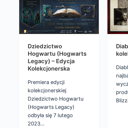
Dziedzictwo
Diab
Hogwartu (Hogwarts
kole
Legacy) – Edycja
Diabl
Kolekcjonerska
najba
Premiera edycji
wycz
kolekcjonerskiej
produ
Dziedzictwo Hogwartu
Bliz
(Hogwarts Legacy)
odbyła się 7 lutego
2023…