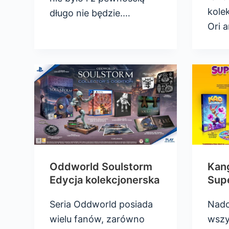
kole
długo nie będzie.…
Ori 
Oddworld Soulstorm
Kan
Edycja kolekcjonerska
Sup
Seria Oddworld posiada
Nadc
wielu fanów, zarówno
wszy