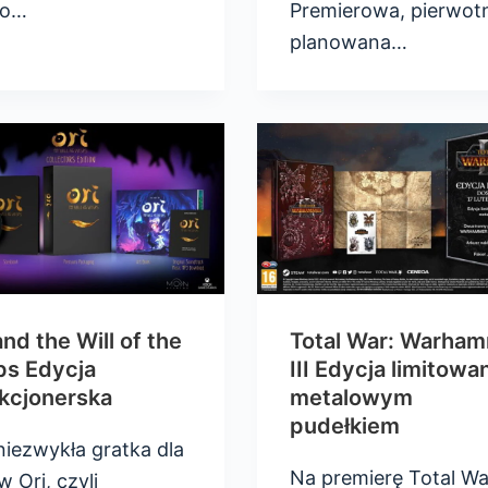
io…
Premierowa, pierwot
planowana…
and the Will of the
Total War: Warha
ps Edycja
III Edycja limitowa
kcjonerska
metalowym
pudełkiem
niezwykła gratka dla
Na premierę Total Wa
 Ori, czyli