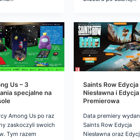
ng Us – 3
Saints Row Edycja
nia specjalne na
Niesławna i Edycja
sole
Premierowa
cy Among Us po raz
Data premiery wydan
jny zaskoczyli swoich
Saints Row Edycja
w. Tym razem
Niesławna oraz Edycj