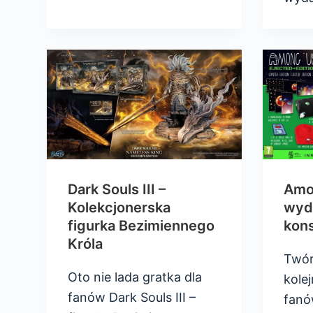
Dark Souls III –
Amo
Kolekcjonerska
wyda
figurka Bezimiennego
kon
Króla
Twór
Oto nie lada gratka dla
kole
fanów Dark Souls III –
fanó