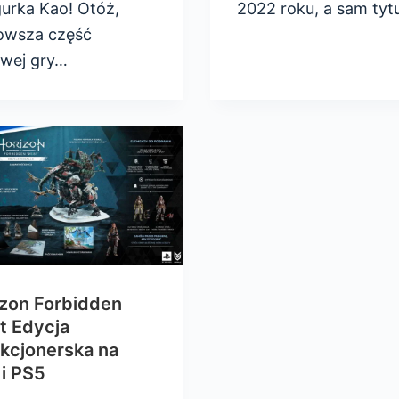
urka Kao! Otóż,
2022 roku, a sam tyt
owsza część
owej gry…
zon Forbidden
t Edycja
kcjonerska na
i PS5