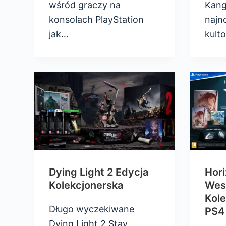
wśród graczy na
Kang
konsolach PlayStation
najn
jak…
kult
Dying Light 2 Edycja
Hori
Kolekcjonerska
Wes
Kole
Długo wyczekiwane
PS4 
Dying Light 2 Stay