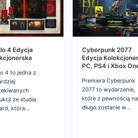
lo 4 Edycja
Cyberpunk 2077
kcjonerska
Edycja Kolekcjone
PC, PS4 i Xbox On
o 4 to jedna z
Premiera Cyberpunk
rdziej
2077 to wydarzenie,
ekiwanych
które z pewnością na
kcji ze studia
długo zostanie w…
zard, która…