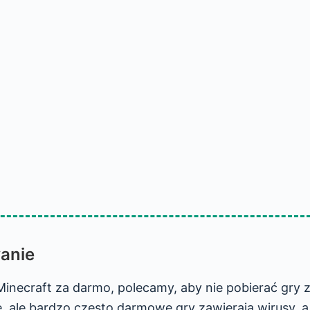
anie
Minecraft za darmo, polecamy, aby nie pobierać gry 
e, ale bardzo często darmowe gry zawierają wirusy, 