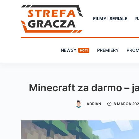
P
r
FILMY I SERIALE
R
z
e
j
NEWSY
PREMIERY
PROM
HOT!
d
ź
d
o
Minecraft za darmo – j
t
r
ADRIAN
8 MARCA 20
e
ś
c
i