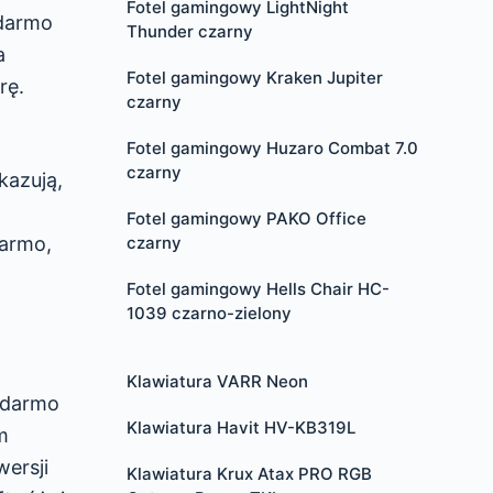
Fotel gamingowy LightNight
 darmo
Thunder czarny
a
Fotel gamingowy Kraken Jupiter
rę.
czarny
Fotel gamingowy Huzaro Combat 7.0
czarny
kazują,
Fotel gamingowy PAKO Office
czarny
darmo,
Fotel gamingowy Hells Chair HC-
1039 czarno-zielony
Klawiatura VARR Neon
a darmo
Klawiatura Havit HV-KB319L
m
wersji
Klawiatura Krux Atax PRO RGB