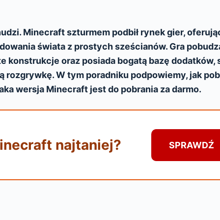
 nudzi. Minecraft szturmem podbił rynek gier, oferują
udowania świata z prostych sześcianów. Gra pobudz
 konstrukcje oraz posiada bogatą bazę dodatków, 
ają rozgrywkę. W tym poradniku podpowiemy, jak po
jaka wersja Minecraft jest do pobrania za darmo.
necraft najtaniej?
SPRAWDŹ