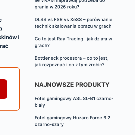
Ile VRAM naprawdę potrzeba do
grania w 2026 roku?
DLSS vs FSR vs XeSS – porównanie
c
technik skalowania obrazu w grach
a
skinów i
Co to jest Ray Tracing i jak działa w
grach?
brać
Bottleneck procesora – co to jest,
jak rozpoznać i co z tym zrobić?
NAJNOWSZE PRODUKTY
Fotel gamingowy ASL SL-B1 czarno-
biały
Fotel gamingowy Huzaro Force 6.2
czarno-szary