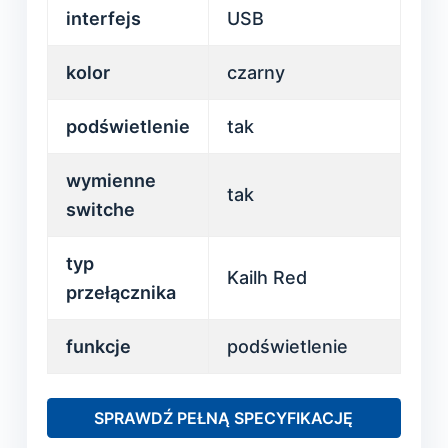
interfejs
USB
kolor
czarny
podświetlenie
tak
wymienne
tak
switche
typ
Kailh Red
przełącznika
funkcje
podświetlenie
SPRAWDŹ PEŁNĄ SPECYFIKACJĘ