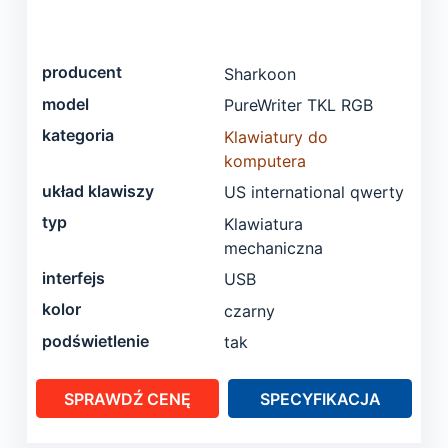
producent
Sharkoon
model
PureWriter TKL RGB
kategoria
Klawiatury do
komputera
układ klawiszy
US international qwerty
typ
Klawiatura
mechaniczna
interfejs
USB
kolor
czarny
podświetlenie
tak
SPRAWDŹ CENĘ
SPECYFIKACJA