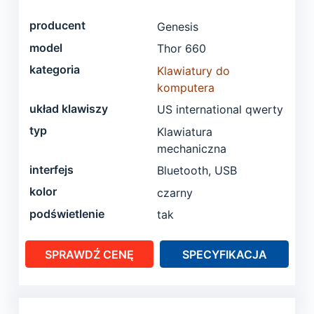
producent
Genesis
model
Thor 660
kategoria
Klawiatury do
komputera
układ klawiszy
US international qwerty
typ
Klawiatura
mechaniczna
interfejs
Bluetooth, USB
kolor
czarny
podświetlenie
tak
SPRAWDŹ CENĘ
SPECYFIKACJA