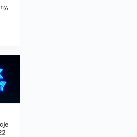
iny,
…
cje
22