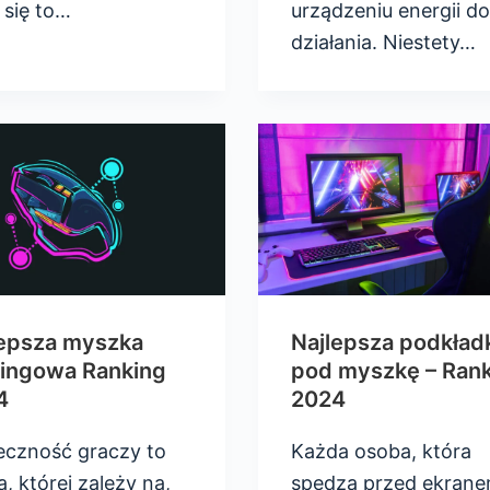
 się to…
urządzeniu energii do
działania. Niestety…
lepsza myszka
Najlepsza podkład
ingowa Ranking
pod myszkę – Ran
4
2024
eczność graczy to
Każda osoba, która
, której zależy na,
spędza przed ekran