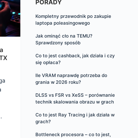
PORADY
Kompletny przewodnik po zakupie
laptopa poleasingowego
Jak ominąć cło na TEMU?
Sprawdzony sposób
a
Co to jest cashback, jak działa i czy
RTX
się opłaca?
Ile VRAM naprawdę potrzeba do
ga
grania w 2026 roku?
a
DLSS vs FSR vs XeSS – porównanie
technik skalowania obrazu w grach
Co to jest Ray Tracing i jak działa w
…
grach?
Bottleneck procesora – co to jest,