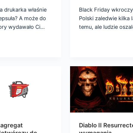
a drukarka właśnie
Black Friday wkroczy
zepsuła? A może do
Polski zaledwie kilka l
pory wydawało Ci…
temu, ale ludzie oszal
 agregat
Diablo II Resurrect