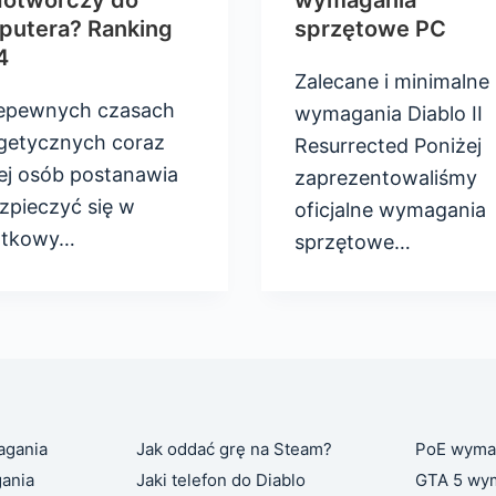
dotwórczy do
wymagania
putera? Ranking
sprzętowe PC
4
Zalecane i minimalne
epewnych czasach
wymagania Diablo II
getycznych coraz
Resurrected Poniżej
ej osób postanawia
zaprezentowaliśmy
zpieczyć się w
oficjalne wymagania
atkowy…
sprzętowe…
agania
Jak oddać grę na Steam?
PoE wyma
ania
Jaki telefon do Diablo
GTA 5 wy