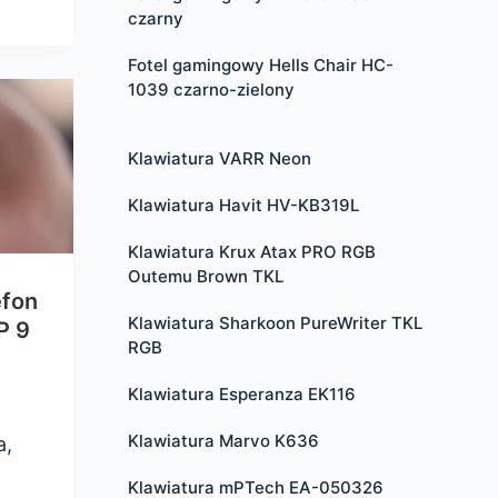
czarny
Fotel gamingowy Hells Chair HC-
1039 czarno-zielony
Klawiatura VARR Neon
Klawiatura Havit HV-KB319L
Klawiatura Krux Atax PRO RGB
Outemu Brown TKL
efon
Klawiatura Sharkoon PureWriter TKL
P 9
RGB
Klawiatura Esperanza EK116
Klawiatura Marvo K636
a,
Klawiatura mPTech EA-050326