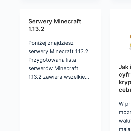
Serwery Minecraft
1.13.2
Poniżej znajdziesz
serwery Minecraft 1.13.2.
Przygotowana lista
Jak
serwerów Minecraft
cyf
1.13.2 zawiera wszelkie…
kry
cebu
W pr
możn
walu
maj