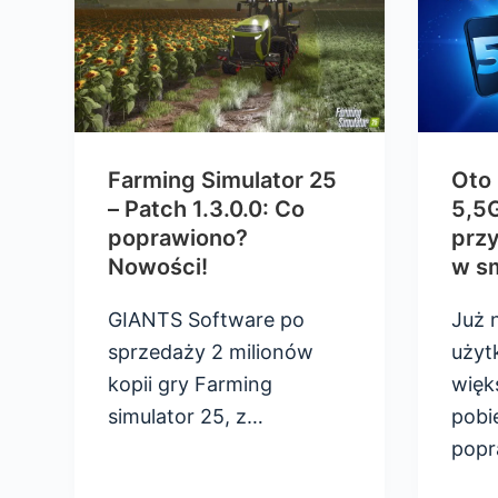
Farming Simulator 25
Oto
– Patch 1.3.0.0: Co
5,5G
poprawiono?
przy
Nowości!
w s
GIANTS Software po
Już 
sprzedaży 2 milionów
użyt
kopii gry Farming
więk
simulator 25, z…
pobie
popr