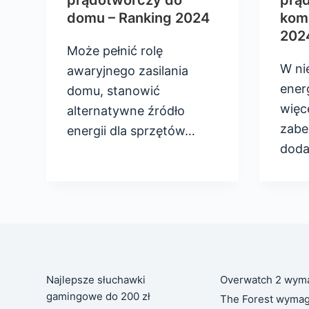
prądotwórczy do
prą
domu – Ranking 2024
kom
202
Może pełnić rolę
W ni
awaryjnego zasilania
ener
domu, stanowić
więc
alternatywne źródło
zabe
energii dla sprzętów…
dod
Najlepsze słuchawki
Overwatch 2 wym
gamingowe do 200 zł
The Forest wymag