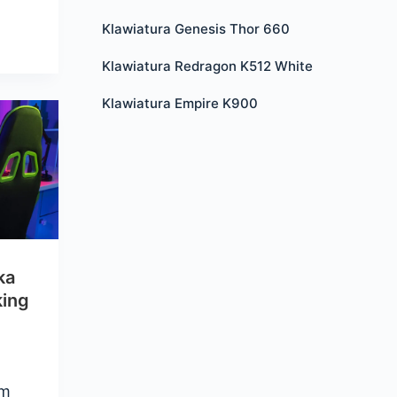
Klawiatura Genesis Thor 660
Klawiatura Redragon K512 White
Klawiatura Empire K900
ka
king
em