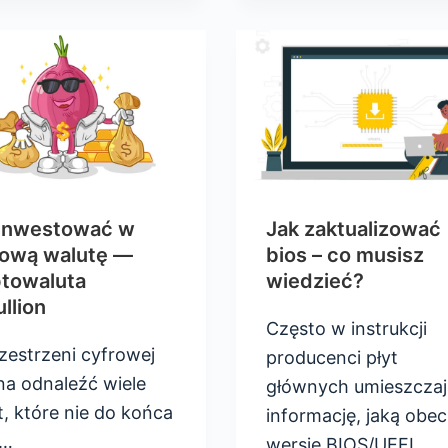
 inwestować w
Jak zaktualizować
rową walutę —
bios – co musisz
ptowaluta
wiedzieć?
llion
Często w instrukcji
zestrzeni cyfrowej
producenci płyt
a odnaleźć wiele
głównych umieszczaj
t, które nie do końca
informację, jaką obec
ą…
wersję BIOS/UEFI…