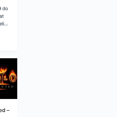
ł do
at
eli…
ed –