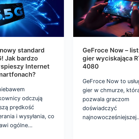
 nowy standard
GeFroce Now – list
! Jak bardzo
gier wyciskająca 
spieszy Internet
4080
martfonach?
GeFroce Now to usłu
niebawem
gier w chmurze, któr
kownicy odczują
pozwala graczom
szą prędkość
doświadczyć
rania i wysyłania, co
najnowocześniejszej
awi ogólne…