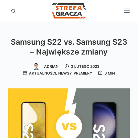
P
r
z
e
Samsung S22 vs. Samsung S23
j
– Największe zmiany
d
ź
ADRIAN
3 LUTEGO 2023
d
AKTUALNOŚCI
,
NEWSY
,
PREMIERY
3 MIN
o
t
r
e
ś
c
i