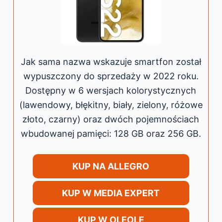
Jak sama nazwa wskazuje smartfon został
wypuszczony do sprzedaży w 2022 roku.
Dostępny w 6 wersjach kolorystycznych
(lawendowy, błękitny, biały, zielony, różowe
złoto, czarny) oraz dwóch pojemnościach
wbudowanej pamięci: 128 GB oraz 256 GB.
KUP NA ALLEGRO
KUP W MEDIA EXPERT
KUP W OLEOLE