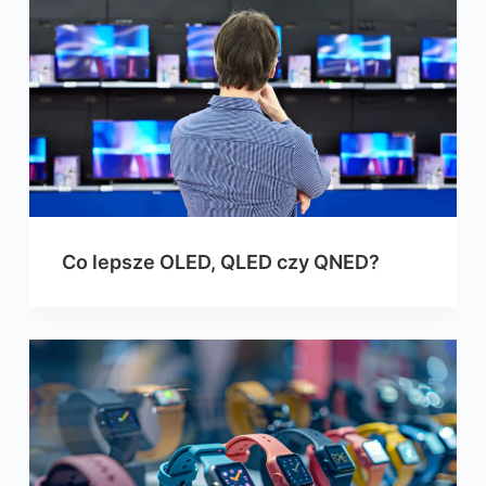
Co lepsze OLED, QLED czy QNED?