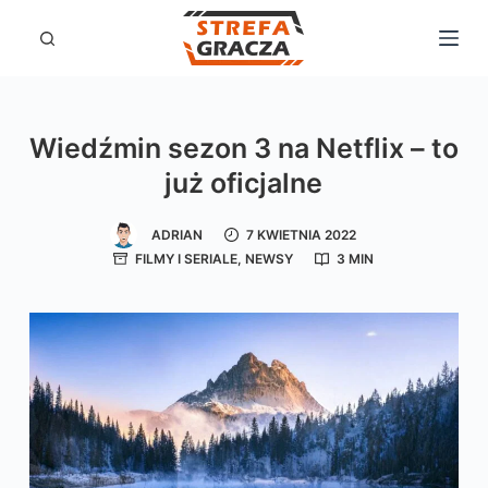
P
r
z
e
Wiedźmin sezon 3 na Netflix – to
j
już oficjalne
d
ź
ADRIAN
7 KWIETNIA 2022
d
FILMY I SERIALE
,
NEWSY
3 MIN
o
t
r
e
ś
c
i