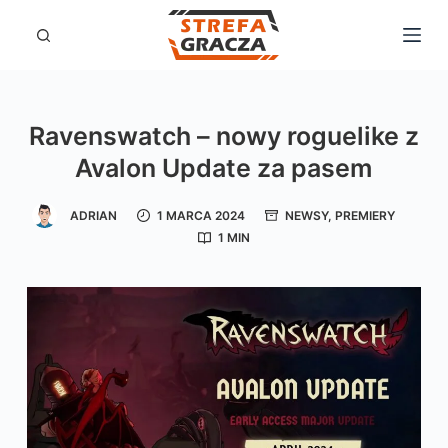
P
r
z
e
Ravenswatch – nowy roguelike z
j
Avalon Update za pasem
d
ź
ADRIAN
1 MARCA 2024
NEWSY
,
PREMIERY
d
1 MIN
o
t
r
e
ś
c
i