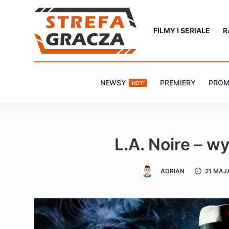
P
r
FILMY I SERIALE
R
z
e
j
NEWSY
PREMIERY
PROM
HOT!
d
ź
d
o
L.A. Noire – 
t
r
ADRIAN
21 MAJ
e
ś
c
i