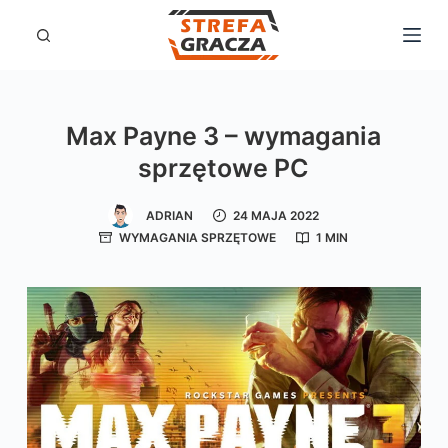
P
r
z
e
Max Payne 3 – wymagania
j
sprzętowe PC
d
ź
ADRIAN
24 MAJA 2022
d
WYMAGANIA SPRZĘTOWE
1 MIN
o
t
r
e
ś
c
i