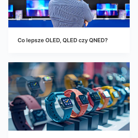
Co lepsze OLED, QLED czy QNED?