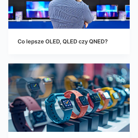
Co lepsze OLED, QLED czy QNED?