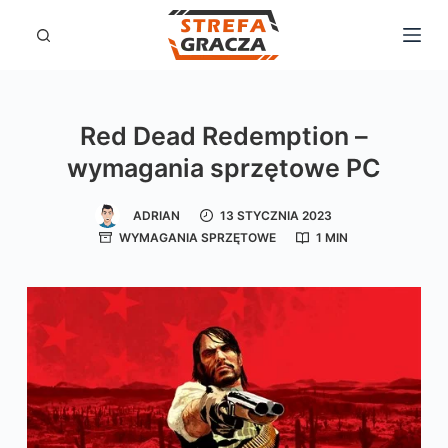
P
r
z
e
Red Dead Redemption –
j
wymagania sprzętowe PC
d
ź
ADRIAN
13 STYCZNIA 2023
d
WYMAGANIA SPRZĘTOWE
1 MIN
o
t
r
e
ś
c
i