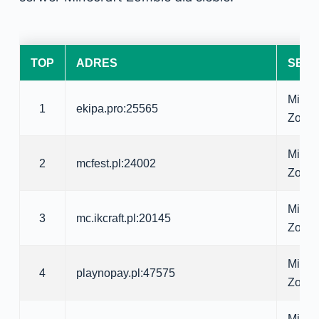
TOP
ADRES
SER
Minecr
1
ekipa.pro:25565
Zomb
Minecr
2
mcfest.pl:24002
Zomb
Minecr
3
mc.ikcraft.pl:20145
Zomb
Minecr
4
playnopay.pl:47575
Zomb
Minecr