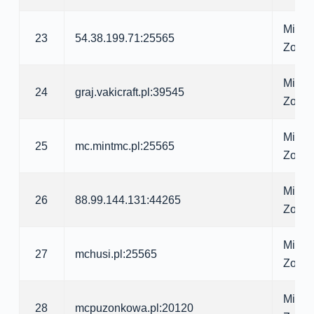
Minecr
23
54.38.199.71:25565
Zomb
Minecr
24
graj.vakicraft.pl:39545
Zomb
Minecr
25
mc.mintmc.pl:25565
Zomb
Minecr
26
88.99.144.131:44265
Zomb
Minecr
27
mchusi.pl:25565
Zomb
Minecr
28
mcpuzonkowa.pl:20120