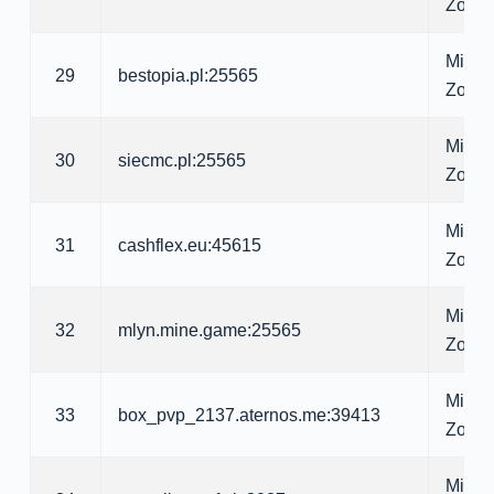
Zomb
Minecr
29
bestopia.pl:25565
Zomb
Minecr
30
siecmc.pl:25565
Zomb
Minecr
31
cashflex.eu:45615
Zomb
Minecr
32
mlyn.mine.game:25565
Zomb
Minecr
33
box_pvp_2137.aternos.me:39413
Zomb
Minecr