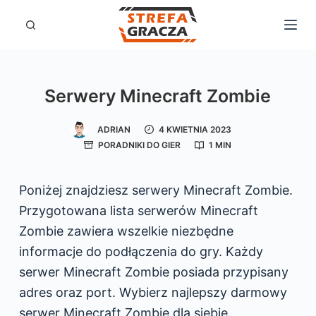
P
r
z
e
Serwery Minecraft Zombie
j
d
ADRIAN
4 KWIETNIA 2023
ź
PORADNIKI DO GIER
1 MIN
d
o
Poniżej znajdziesz serwery Minecraft Zombie.
t
Przygotowana lista serwerów Minecraft
r
Zombie zawiera wszelkie niezbędne
e
informacje do podłączenia do gry. Każdy
ś
serwer Minecraft Zombie posiada przypisany
c
adres oraz port. Wybierz najlepszy darmowy
i
serwer Minecraft Zombie dla siebie.