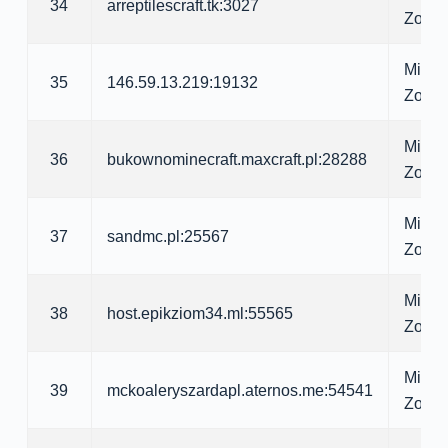
34
arreptilescraft.tk:3027
Zomb
Minecr
35
146.59.13.219:19132
Zomb
Minecr
36
bukownominecraft.maxcraft.pl:28288
Zomb
Minecr
37
sandmc.pl:25567
Zomb
Minecr
38
host.epikziom34.ml:55565
Zomb
Minecr
39
mckoaleryszardapl.aternos.me:54541
Zomb