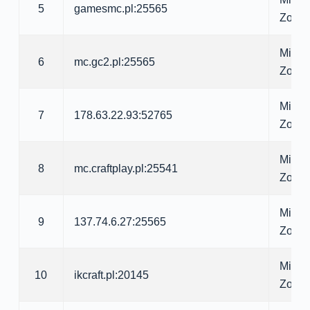
5
gamesmc.pl:25565
Zomb
Minecr
6
mc.gc2.pl:25565
Zomb
Minecr
7
178.63.22.93:52765
Zomb
Minecr
8
mc.craftplay.pl:25541
Zomb
Minecr
9
137.74.6.27:25565
Zomb
Minecr
10
ikcraft.pl:20145
Zomb