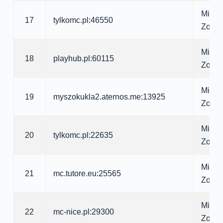
Minecr
17
tylkomc.pl:46550
Zomb
Minecr
18
playhub.pl:60115
Zomb
Minecr
19
myszokukla2.aternos.me:13925
Zomb
Minecr
20
tylkomc.pl:22635
Zomb
Minecr
21
mc.tutore.eu:25565
Zomb
Minecr
22
mc-nice.pl:29300
Zomb