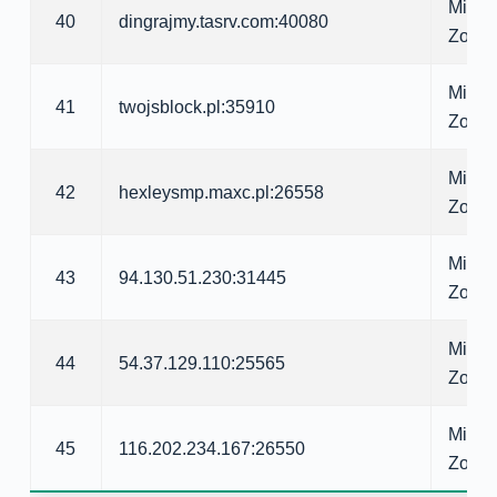
Minecr
40
dingrajmy.tasrv.com:40080
Zomb
Minecr
41
twojsblock.pl:35910
Zomb
Minecr
42
hexleysmp.maxc.pl:26558
Zomb
Minecr
43
94.130.51.230:31445
Zomb
Minecr
44
54.37.129.110:25565
Zomb
Minecr
45
116.202.234.167:26550
Zomb