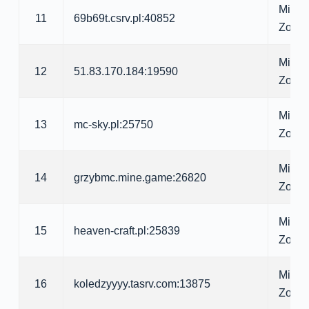
Minecr
11
69b69t.csrv.pl:40852
Zomb
Minecr
12
51.83.170.184:19590
Zomb
Minecr
13
mc-sky.pl:25750
Zomb
Minecr
14
grzybmc.mine.game:26820
Zomb
Minecr
15
heaven-craft.pl:25839
Zomb
Minecr
16
koledzyyyy.tasrv.com:13875
Zomb