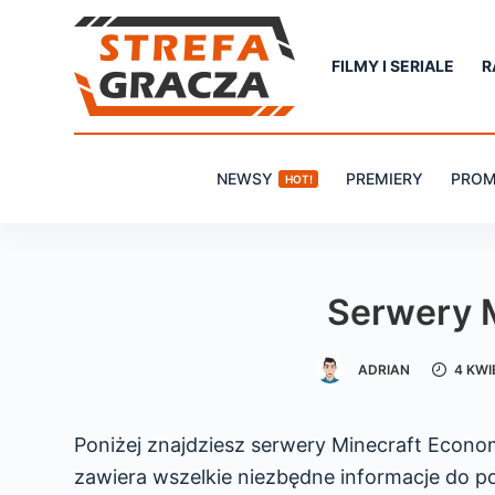
P
r
FILMY I SERIALE
R
z
e
j
NEWSY
PREMIERY
PROM
HOT!
d
ź
d
o
Serwery 
t
r
ADRIAN
4 KWI
e
ś
c
Poniżej znajdziesz serwery Minecraft Econ
i
zawiera wszelkie niezbędne informacje do p