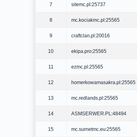
7
sitemc.pl:25737
8
mc.kociakmc.pl:25565
9
craftclan.pl:20016
10
ekipa.pro:25565
11
ezmc.pl:25565
12
homerkowamasakra.pl:25565
13
mc.redlands.pl:25565
14
ASMSERWER.PL:48494
15
mc.surnetmc.eu:25565