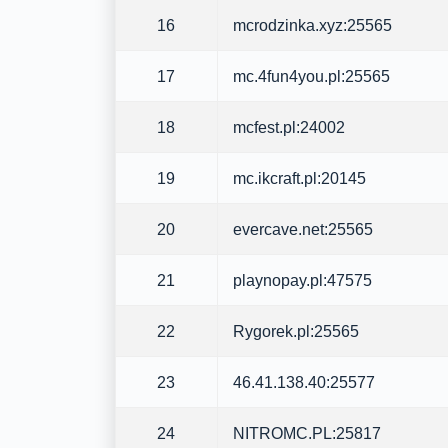
16
mcrodzinka.xyz:25565
17
mc.4fun4you.pl:25565
18
mcfest.pl:24002
19
mc.ikcraft.pl:20145
20
evercave.net:25565
21
playnopay.pl:47575
22
Rygorek.pl:25565
23
46.41.138.40:25577
24
NITROMC.PL:25817