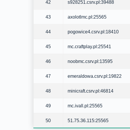
42
s928251.csrv.pl:39488
43
axolotlmc.pl:25565
44
pogowice4.csrv.pl:18410
45
mc.craftplay.pl:25541
46
noobmc.csrv.pl:13595
47
emeraldowa.csrv.pl:19822
48
minicraft.csrv.pl:46814
49
mc.ivall.pl:25565
50
51.75.36.115:25565