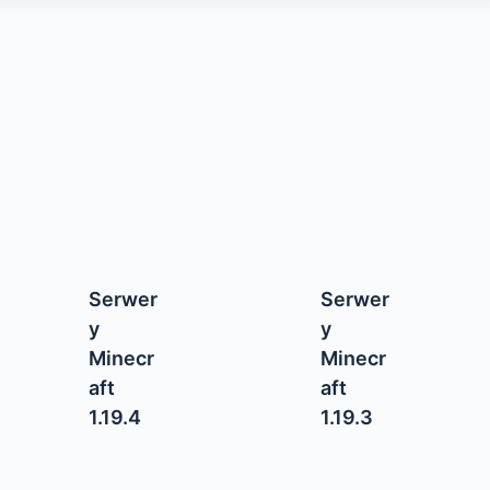
Serwer
Serwer
y
y
Minecr
Minecr
aft
aft
1.19.4
1.19.3