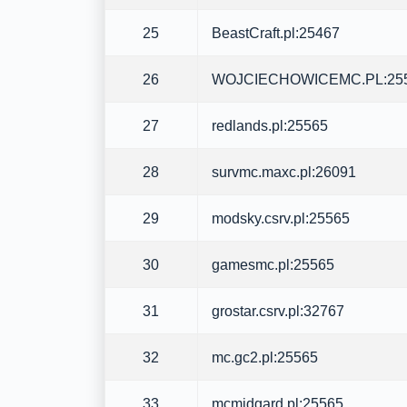
25
BeastCraft.pl:25467
26
WOJCIECHOWICEMC.PL:25
27
redlands.pl:25565
28
survmc.maxc.pl:26091
29
modsky.csrv.pl:25565
30
gamesmc.pl:25565
31
grostar.csrv.pl:32767
32
mc.gc2.pl:25565
33
mcmidgard.pl:25565