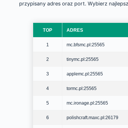
przypisany adres oraz port. Wybierz najlep
TOP
ADRES
1
mc.bfsmc.pl:25565
2
tinymc.pl:25565
3
applemc.pl:25565
4
tormc.pl:25565
5
mc.ironage.pl:25565
6
polishcraft.maxc.pl:26179