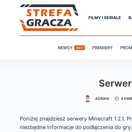
P
r
FILMY I SERIALE
R
z
e
j
NEWSY
PREMIERY
PROM
HOT!
d
ź
d
o
Serwery
t
r
ADRIAN
4 KWI
e
ś
c
Poniżej znajdziesz serwery Minecraft 1.2.1. 
i
niezbędne informacje do podłączenia do gry.