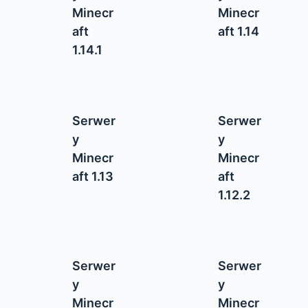
Minecr
Minecr
aft
aft 1.14
1.14.1
Serwer
Serwer
y
y
Minecr
Minecr
aft 1.13
aft
1.12.2
Serwer
Serwer
y
y
Minecr
Minecr