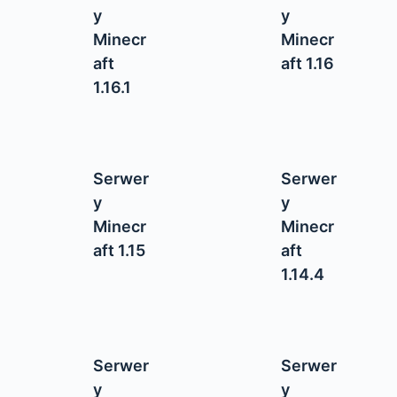
y
y
Minecr
Minecr
aft
aft 1.16
1.16.1
Serwer
Serwer
y
y
Minecr
Minecr
aft 1.15
aft
1.14.4
Serwer
Serwer
y
y