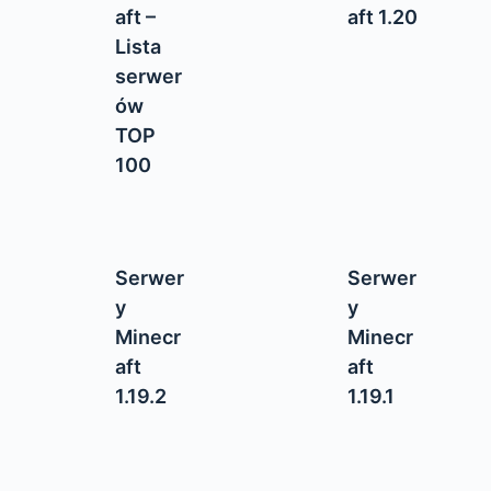
aft –
aft 1.20
Lista
serwer
ów
TOP
100
Serwer
Serwer
y
y
Minecr
Minecr
aft
aft
1.19.2
1.19.1