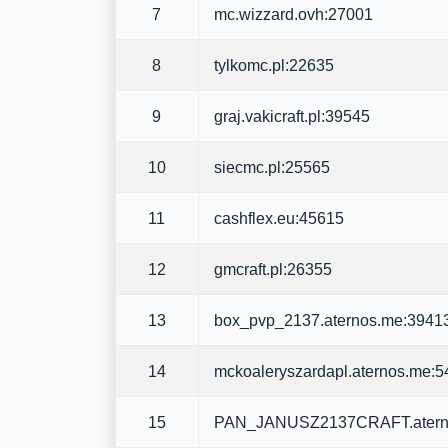
7
mc.wizzard.ovh:27001
8
tylkomc.pl:22635
9
graj.vakicraft.pl:39545
10
siecmc.pl:25565
11
cashflex.eu:45615
12
gmcraft.pl:26355
13
box_pvp_2137.aternos.me:3941
14
mckoaleryszardapl.aternos.me:
15
PAN_JANUSZ2137CRAFT.atern