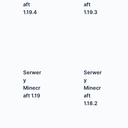
aft
aft
1.19.4
1.19.3
Serwer
Serwer
y
y
Minecr
Minecr
aft 1.19
aft
1.18.2