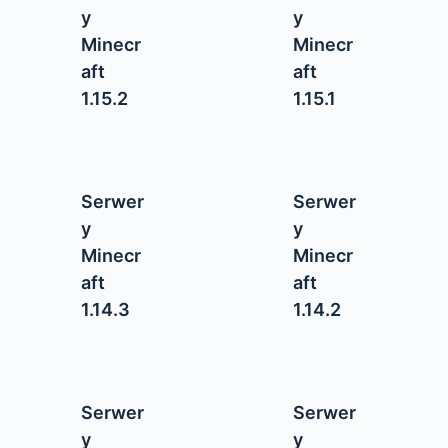
y
y
Minecr
Minecr
aft
aft
1.15.2
1.15.1
Serwer
Serwer
y
y
Minecr
Minecr
aft
aft
1.14.3
1.14.2
Serwer
Serwer
y
y