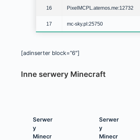
16
PixelMCPL.aternos.me:12732
17
mc-sky.pl:25750
[adinserter block=”6″]
Inne serwery Minecraft
Serwer
Serwer
y
y
Minecr
Minecr