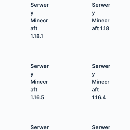
Serwer
Serwer
y
y
Minecr
Minecr
aft
aft 1.18
1.18.1
Serwer
Serwer
y
y
Minecr
Minecr
aft
aft
1.16.5
1.16.4
Serwer
Serwer