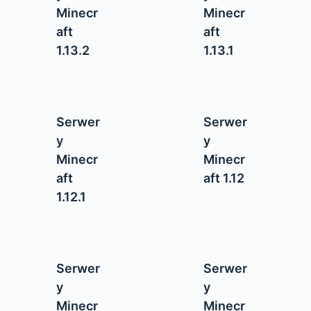
Minecr
Minecr
aft
aft
1.13.2
1.13.1
Serwer
Serwer
y
y
Minecr
Minecr
aft
aft 1.12
1.12.1
Serwer
Serwer
y
y
Minecr
Minecr