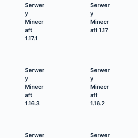
Serwer
Serwer
y
y
Minecr
Minecr
aft
aft 1.17
1.17.1
Serwer
Serwer
y
y
Minecr
Minecr
aft
aft
1.16.3
1.16.2
Serwer
Serwer