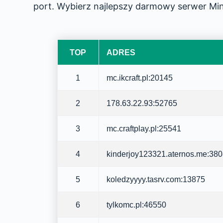
port. Wybierz najlepszy darmowy serwer Minec
TOP
ADRES
1
mc.ikcraft.pl:20145
2
178.63.22.93:52765
3
mc.craftplay.pl:25541
4
kinderjoy123321.aternos.me:38
5
koledzyyyy.tasrv.com:13875
6
tylkomc.pl:46550