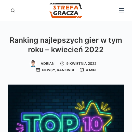
P
r
z
e
Ranking najlepszych gier w tym
j
roku – kwiecień 2022
d
ź
ADRIAN
9 KWIETNIA 2022
d
NEWSY
,
RANKINGI
4 MIN
o
t
r
e
ś
c
i