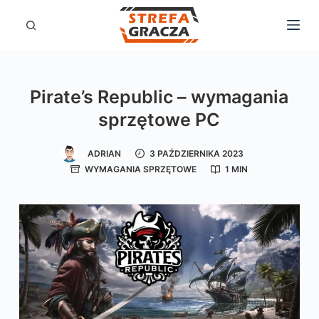
P
r
z
e
Pirate’s Republic – wymagania
j
sprzętowe PC
d
ź
ADRIAN
3 PAŹDZIERNIKA 2023
d
WYMAGANIA SPRZĘTOWE
1 MIN
o
t
r
e
ś
c
i