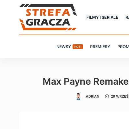
P
r
FILMY I SERIALE
R
z
e
j
NEWSY
PREMIERY
PROM
HOT!
d
ź
d
o
Max Payne Remake
t
r
ADRIAN
29 WRZEŚ
e
ś
c
i