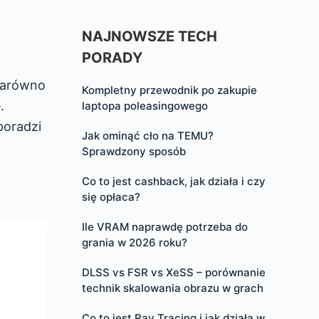
NAJNOWSZE TECH
PORADY
zarówno
Kompletny przewodnik po zakupie
.
laptopa poleasingowego
poradzi
Jak ominąć cło na TEMU?
Sprawdzony sposób
Co to jest cashback, jak działa i czy
się opłaca?
Ile VRAM naprawdę potrzeba do
grania w 2026 roku?
DLSS vs FSR vs XeSS – porównanie
technik skalowania obrazu w grach
Co to jest Ray Tracing i jak działa w