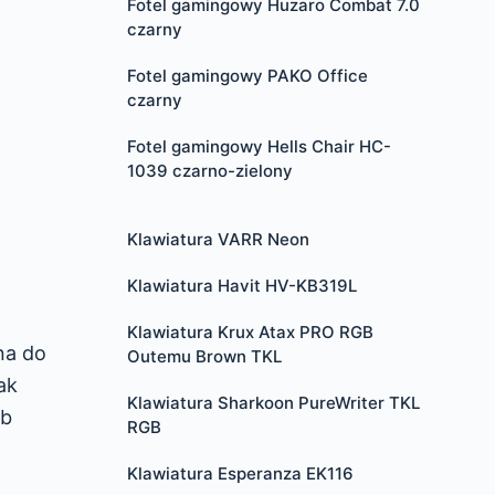
Fotel gamingowy Huzaro Combat 7.0
czarny
Fotel gamingowy PAKO Office
czarny
Fotel gamingowy Hells Chair HC-
1039 czarno-zielony
Klawiatura VARR Neon
Klawiatura Havit HV-KB319L
Klawiatura Krux Atax PRO RGB
na do
Outemu Brown TKL
ak
Klawiatura Sharkoon PureWriter TKL
ub
RGB
Klawiatura Esperanza EK116