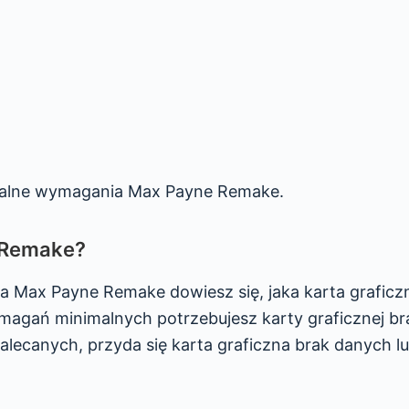
malne wymagania Max Payne Remake.
e Remake?
a Max Payne Remake dowiesz się, jaka karta graficz
magań minimalnych potrzebujesz karty graficznej br
lecanych, przyda się karta graficzna brak danych l