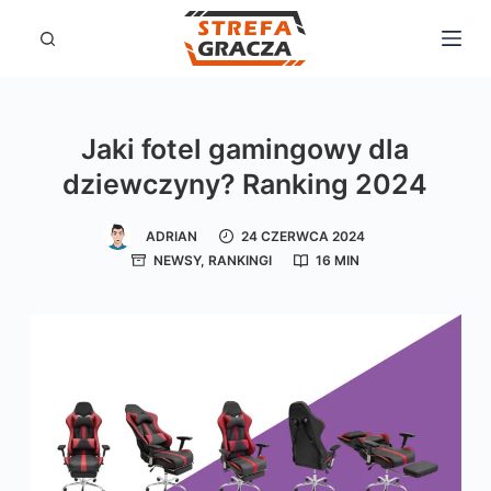
P
r
z
e
Jaki fotel gamingowy dla
j
dziewczyny? Ranking 2024
d
ź
ADRIAN
24 CZERWCA 2024
d
NEWSY
,
RANKINGI
16 MIN
o
t
r
e
ś
c
i