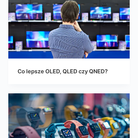
Co lepsze OLED, QLED czy QNED?