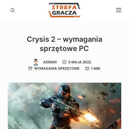
P
r
z
e
Crysis 2 – wymagania
j
sprzętowe PC
d
ź
ADRIAN
5 MAJA 2022
d
WYMAGANIA SPRZĘTOWE
1 MIN
o
t
r
e
ś
c
i