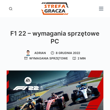
P
r
z
e
F1 22 – wymagania sprzętowe
j
PC
d
ź
ADRIAN
8 GRUDNIA 2022
d
WYMAGANIA SPRZĘTOWE
2 MIN
o
t
r
e
ś
c
i