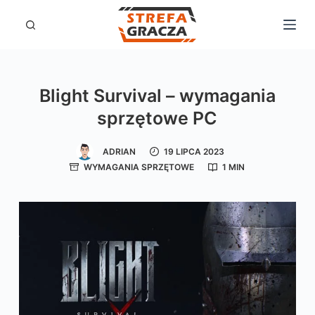
P
r
z
e
Blight Survival – wymagania
j
sprzętowe PC
d
ź
ADRIAN
19 LIPCA 2023
d
WYMAGANIA SPRZĘTOWE
1 MIN
o
t
r
e
ś
c
i