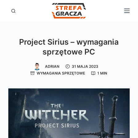
P
r
z
e
Project Sirius – wymagania
j
sprzętowe PC
d
ź
ADRIAN
31 MAJA 2023
d
WYMAGANIA SPRZĘTOWE
1 MIN
o
t
r
e
ś
c
i