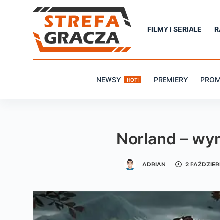
P
r
FILMY I SERIALE
R
z
e
j
NEWSY
PREMIERY
PROM
HOT!
d
ź
d
o
Norland – wy
t
r
ADRIAN
2 PAŹDZIER
e
ś
c
i