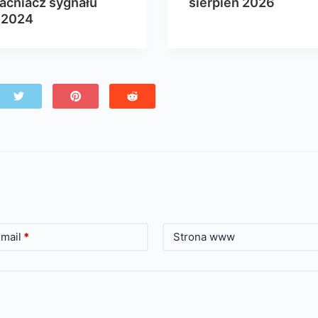
cniacz sygnału
sierpień 2026
 2024
mail
*
Strona www