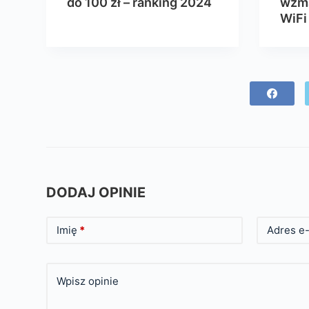
do 100 zł – ranking 2024
wzma
WiFi
DODAJ OPINIE
Imię
*
Adres e-
Wpisz opinie