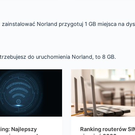
 zainstalować Norland przygotuj 1 GB miejsca na dys
otrzebujesz do uruchomienia Norland, to 8 GB.
ing: Najlepszy
Ranking routerów SI