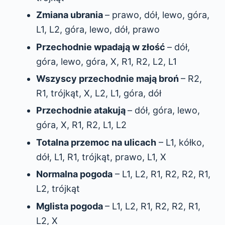
Zmiana ubrania
– prawo, dół, lewo, góra,
L1, L2, góra, lewo, dół, prawo
Przechodnie wpadają w złość
– dół,
góra, lewo, góra, X, R1, R2, L2, L1
Wszyscy przechodnie mają broń
– R2,
R1, trójkąt, X, L2, L1, góra, dół
Przechodnie atakują
– dół, góra, lewo,
góra, X, R1, R2, L1, L2
Totalna przemoc na ulicach
– L1, kółko,
dół, L1, R1, trójkąt, prawo, L1, X
Normalna pogoda
– L1, L2, R1, R2, R2, R1,
L2, trójkąt
Mglista pogoda
– L1, L2, R1, R2, R2, R1,
L2, X