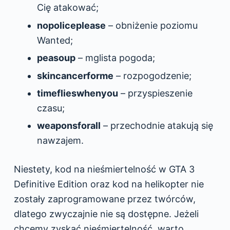
Cię atakować;
nopoliceplease
– obniżenie poziomu
Wanted;
peasoup
– mglista pogoda;
skincancerforme
– rozpogodzenie;
timeflieswhenyou
– przyspieszenie
czasu;
weaponsforall
– przechodnie atakują się
nawzajem.
Niestety, kod na nieśmiertelność w GTA 3
Definitive Edition oraz kod na helikopter nie
zostały zaprogramowane przez twórców,
dlatego zwyczajnie nie są dostępne. Jeżeli
chcemy zyskać nieśmiertelność, warto