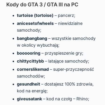
Kody do GTA 3 / GTA III na PC
turtoise (tortoise)
– pancerz;
anicesetofwheels
– niewidzialne
samochody;
bangbangbang
– wszystkie samochody
w okolicy wybuchają;
boooooring
– przyspieszenie gry;
chittycittybb
– latające samochody;
cornerslikemad
– super-przyczepność
samochodów;
gesundheit
– dostajesz 100% zdrowia,
kod na energię;
giveusatank
– kod na czołg – Rhino;