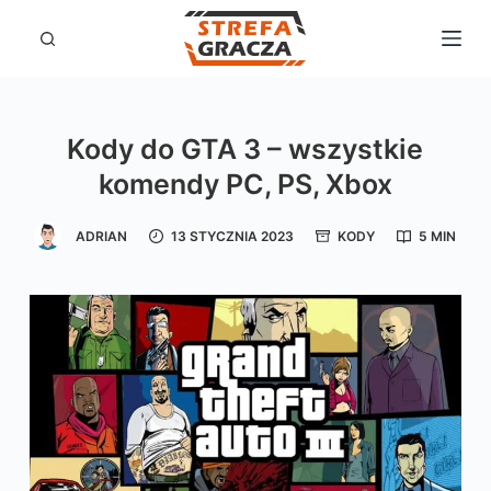
P
r
z
e
Kody do GTA 3 – wszystkie
j
komendy PC, PS, Xbox
d
ź
ADRIAN
13 STYCZNIA 2023
KODY
5 MIN
d
o
t
r
e
ś
c
i