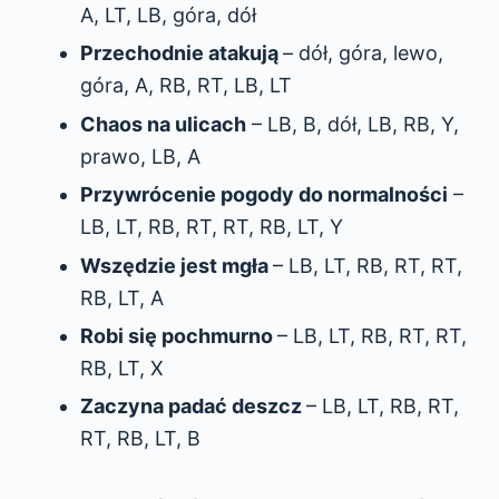
A, LT, LB, góra, dół
Przechodnie atakują
– dół, góra, lewo,
góra, A, RB, RT, LB, LT
Chaos na ulicach
– LB, B, dół, LB, RB, Y,
prawo, LB, A
Przywrócenie pogody do normalności
–
LB, LT, RB, RT, RT, RB, LT, Y
Wszędzie jest mgła
– LB, LT, RB, RT, RT,
RB, LT, A
Robi się pochmurno
– LB, LT, RB, RT, RT,
RB, LT, X
Zaczyna padać deszcz
– LB, LT, RB, RT,
RT, RB, LT, B