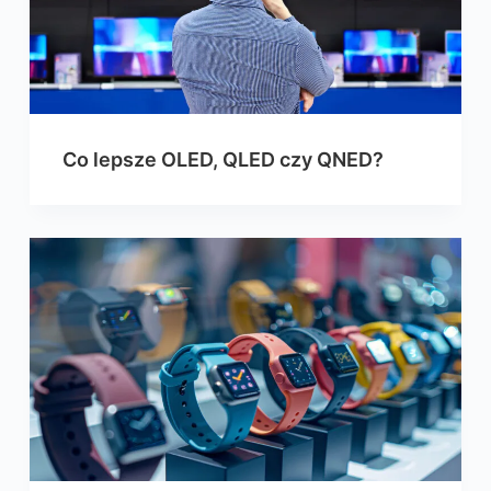
Co lepsze OLED, QLED czy QNED?