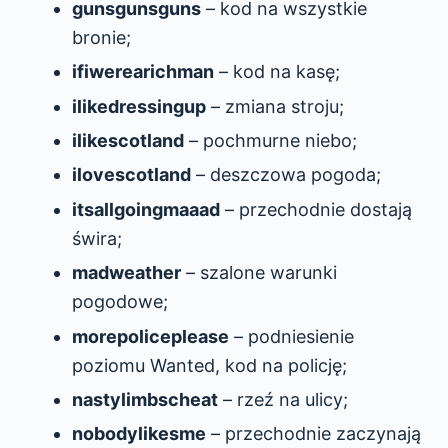
gunsgunsguns
– kod na wszystkie
bronie;
ifiwerearichman
– kod na kasę;
ilikedressingup
– zmiana stroju;
ilikescotland
– pochmurne niebo;
ilovescotland
– deszczowa pogoda;
itsallgoingmaaad
– przechodnie dostają
świra;
madweather
– szalone warunki
pogodowe;
morepoliceplease
– podniesienie
poziomu Wanted, kod na policję;
nastylimbscheat
– rzeź na ulicy;
nobodylikesme
– przechodnie zaczynają