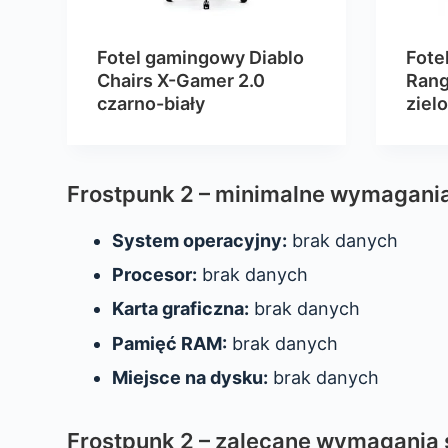
Fotel gamingowy Diablo
Fote
Chairs X-Gamer 2.0
Rang
czarno-biały
ziel
Frostpunk 2 – minimalne wymagani
System operacyjny:
brak danych
Procesor:
brak danych
Karta graficzna:
brak danych
Pamięć RAM:
brak danych
Miejsce na dysku:
brak danych
Frostpunk 2 – zalecane wymagania 