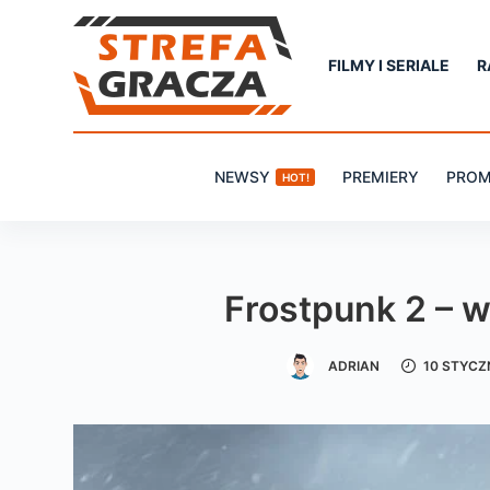
P
r
FILMY I SERIALE
R
z
e
j
NEWSY
PREMIERY
PROM
HOT!
d
ź
d
o
Frostpunk 2 – 
t
r
ADRIAN
10 STYCZ
e
ś
c
i