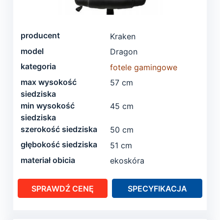
producent
Kraken
model
Dragon
kategoria
fotele gamingowe
max wysokość
57 cm
siedziska
min wysokość
45 cm
siedziska
szerokość siedziska
50 cm
głębokość siedziska
51 cm
materiał obicia
ekoskóra
SPRAWDŹ CENĘ
SPECYFIKACJA