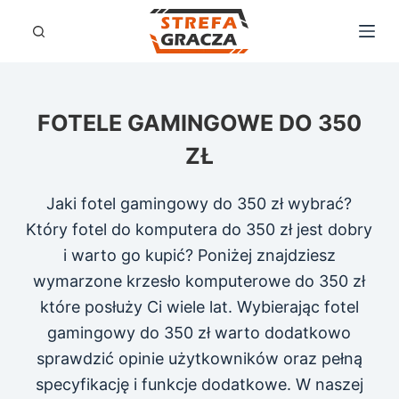
P
r
z
e
FOTELE GAMINGOWE DO 350
j
d
ZŁ
ź
d
Jaki fotel gamingowy do 350 zł wybrać?
o
Który fotel do komputera do 350 zł jest dobry
t
i warto go kupić? Poniżej znajdziesz
r
wymarzone krzesło komputerowe do 350 zł
e
które posłuży Ci wiele lat. Wybierając fotel
ś
gamingowy do 350 zł warto dodatkowo
c
sprawdzić opinie użytkowników oraz pełną
i
specyfikację i funkcje dodatkowe. W naszej