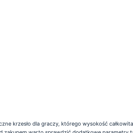
zne krzesło dla graczy, którego wysokość całkowita
ed zakupem warto sprawdzić dodatkowe parametry ta