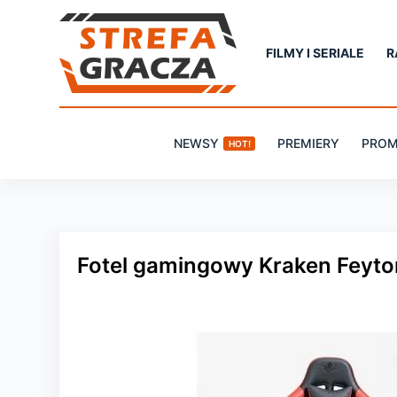
P
r
FILMY I SERIALE
R
z
e
j
NEWSY
PREMIERY
PROM
HOT!
d
ź
d
o
t
Fotel gamingowy Kraken Feyt
r
e
ś
c
i