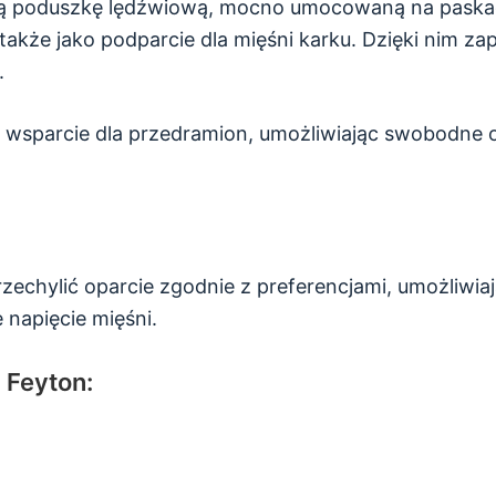
ną poduszkę lędźwiową, mocno umocowaną na paskac
także jako podparcie dla mięśni karku. Dzięki nim z
.
 wsparcie dla przedramion, umożliwiając swobodne o
echylić oparcie zgodnie z preferencjami, umożliwiając
 napięcie mięśni.
 Feyton: