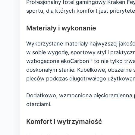
Profesjonalny fotel gamingowy Kraken Fey
sportu, dla których komfort jest priorytet
Materiały i wykonanie
Wykorzystane materiały najwyższej jakości,
w sobie wygodę, sportowy styl i praktyczn
wzbogacone ekoCarbon™ to nie tylko trwałe
doskonałym stanie. Kubełkowe, obszerne s
pleców podczas długotrwałego użytkowan
Dodatkowo, wzmocniona pięcioramienna po
otarciami.
Komfort i wytrzymałość