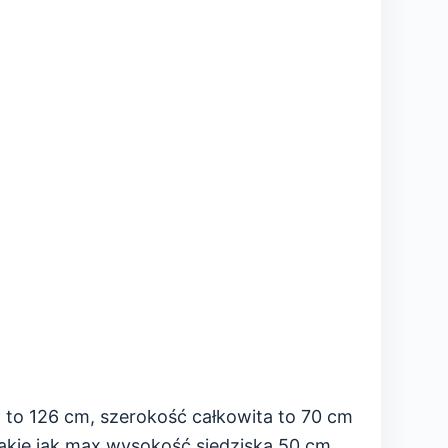
 to 126 cm, szerokość całkowita to 70 cm
kie jak max wysokość siedziska 50 cm,