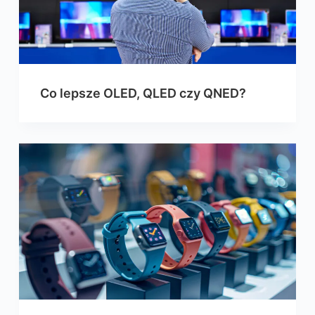
Co lepsze OLED, QLED czy QNED?