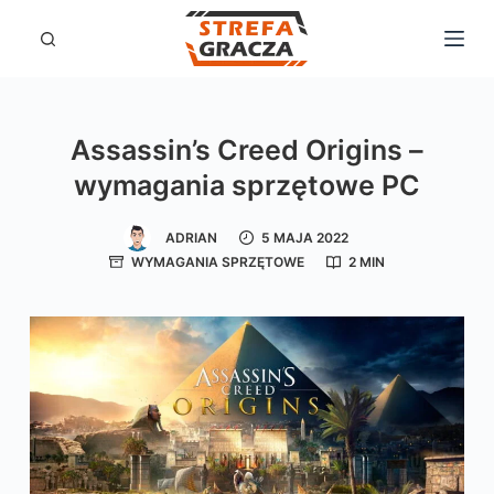
P
r
z
e
Assassin’s Creed Origins –
j
wymagania sprzętowe PC
d
ź
ADRIAN
5 MAJA 2022
d
WYMAGANIA SPRZĘTOWE
2 MIN
o
t
r
e
ś
c
i