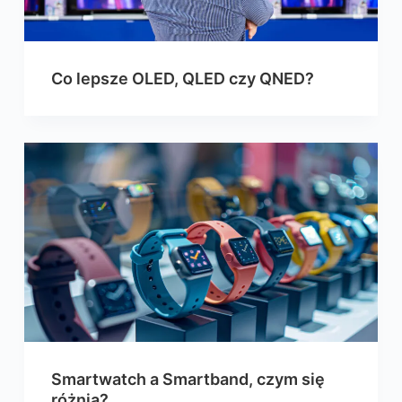
Co lepsze OLED, QLED czy QNED?
Smartwatch a Smartband, czym się
różnią?