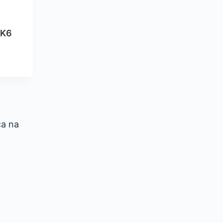
 K6
ca na