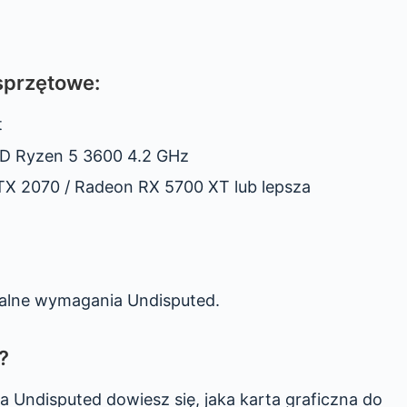
sprzętowe:
t
MD Ryzen 5 3600 4.2 GHz
X 2070 / Radeon RX 5700 XT lub lepsza
malne wymagania Undisputed.
?
 Undisputed dowiesz się, jaka karta graficzna do