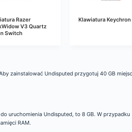
iatura Razer
Klawiatura Keychron
kWidow V3 Quartz
n Switch
 Aby zainstalować Undisputed przygotuj 40 GB miejs
z do uruchomienia Undisputed, to 8 GB. W przypadku
pamięci RAM.