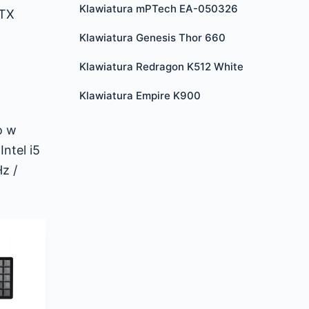
Klawiatura mPTech EA-050326
GTX
Klawiatura Genesis Thor 660
Klawiatura Redragon K512 White
Klawiatura Empire K900
o w
ntel i5
z /