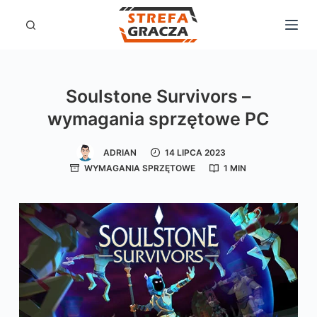
P
r
z
e
Soulstone Survivors –
j
wymagania sprzętowe PC
d
ź
ADRIAN
14 LIPCA 2023
d
WYMAGANIA SPRZĘTOWE
1 MIN
o
t
r
e
ś
c
i