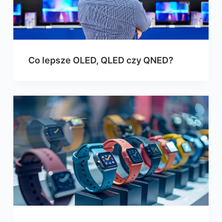
Co lepsze OLED, QLED czy QNED?