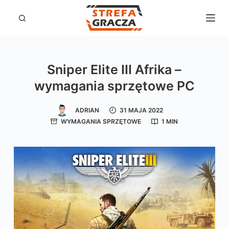
P
r
z
e
Sniper Elite III Afrika –
j
wymagania sprzętowe PC
d
ź
ADRIAN
31 MAJA 2022
d
WYMAGANIA SPRZĘTOWE
1 MIN
o
t
r
e
ś
c
i