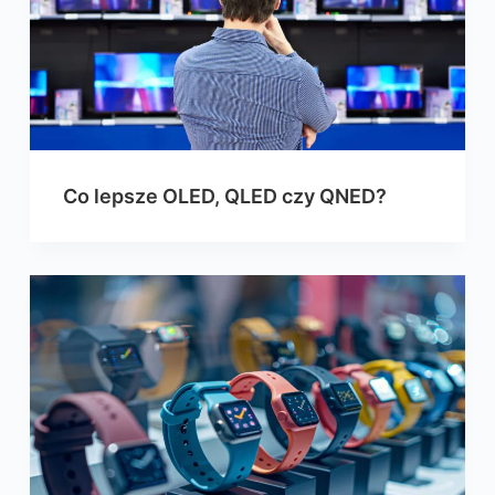
Co lepsze OLED, QLED czy QNED?