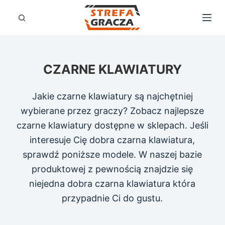
P
r
z
e
CZARNE KLAWIATURY
j
d
Jakie czarne klawiatury są najchętniej
ź
wybierane przez graczy? Zobacz najlepsze
d
czarne klawiatury dostępne w sklepach. Jeśli
o
interesuje Cię dobra czarna klawiatura,
t
sprawdź poniższe modele. W naszej bazie
r
produktowej z pewnością znajdzie się
e
niejedna dobra czarna klawiatura która
ś
przypadnie Ci do gustu.
c
i