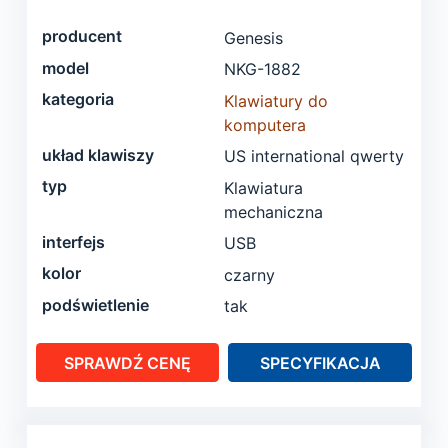
producent
Genesis
model
NKG-1882
kategoria
Klawiatury do
komputera
układ klawiszy
US international qwerty
typ
Klawiatura
mechaniczna
interfejs
USB
kolor
czarny
podświetlenie
tak
SPRAWDŹ CENĘ
SPECYFIKACJA