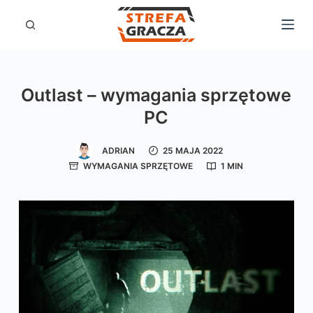
P
r
z
e
Outlast – wymagania sprzętowe
j
PC
d
ź
ADRIAN
25 MAJA 2022
d
WYMAGANIA SPRZĘTOWE
1 MIN
o
t
r
e
ś
c
i