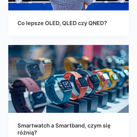
Co lepsze OLED, QLED czy QNED?
Smartwatch a Smartband, czym się
różnią?