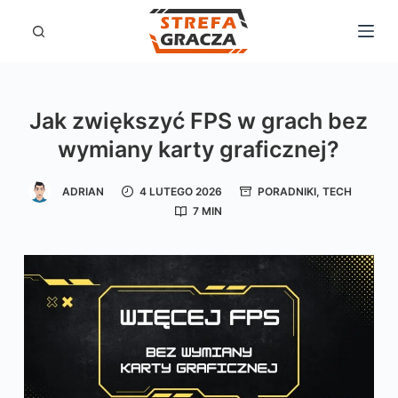
P
r
z
e
Jak zwiększyć FPS w grach bez
j
wymiany karty graficznej?
d
ź
ADRIAN
4 LUTEGO 2026
PORADNIKI
,
TECH
d
7 MIN
o
t
r
e
ś
c
i