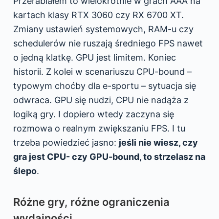
Przerabiałem to wielokrotnie w grach AAA na
kartach klasy RTX 3060 czy RX 6700 XT.
Zmiany ustawień systemowych, RAM-u czy
schedulerów nie ruszają średniego FPS nawet
o jedną klatkę. GPU jest limitem. Koniec
historii. Z kolei w scenariuszu CPU-bound –
typowym choćby dla e-sportu – sytuacja się
odwraca. GPU się nudzi, CPU nie nadąża z
logiką gry. I dopiero wtedy zaczyna się
rozmowa o realnym zwiększaniu FPS. I tu
trzeba powiedzieć jasno:
jeśli nie wiesz, czy
gra jest CPU- czy GPU-bound, to strzelasz na
ślepo
.
Różne gry, różne ograniczenia
wydajności