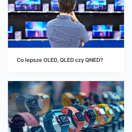
Co lepsze OLED, QLED czy QNED?