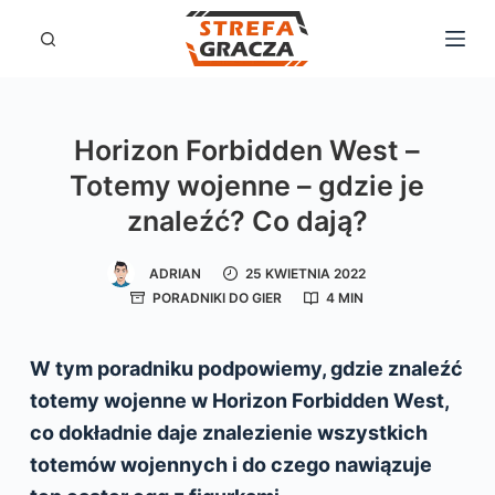
P
r
z
e
Horizon Forbidden West –
j
Totemy wojenne – gdzie je
d
znaleźć? Co dają?
ź
d
ADRIAN
25 KWIETNIA 2022
o
PORADNIKI DO GIER
4 MIN
t
r
W tym poradniku podpowiemy, gdzie znaleźć
e
totemy wojenne w Horizon Forbidden West,
ś
co dokładnie daje znalezienie wszystkich
c
totemów wojennych i do czego nawiązuje
i