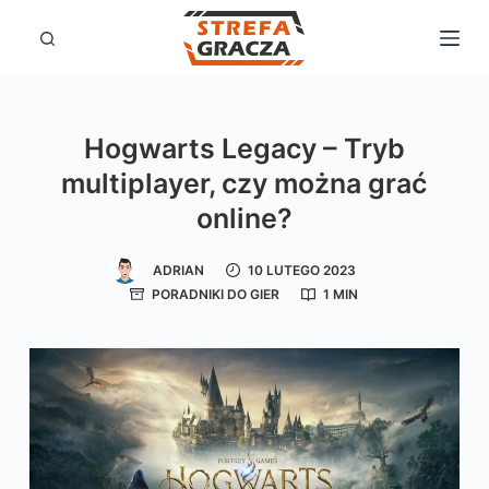
P
r
z
e
Hogwarts Legacy – Tryb
j
multiplayer, czy można grać
d
online?
ź
d
ADRIAN
10 LUTEGO 2023
o
PORADNIKI DO GIER
1 MIN
t
r
e
ś
c
i