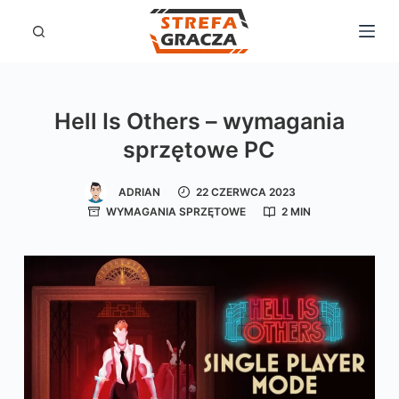
P
r
z
e
Hell Is Others – wymagania
j
sprzętowe PC
d
ź
ADRIAN
22 CZERWCA 2023
d
WYMAGANIA SPRZĘTOWE
2 MIN
o
t
r
e
ś
c
i