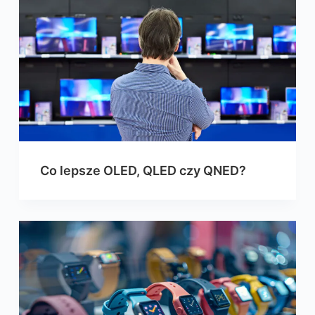
Co lepsze OLED, QLED czy QNED?