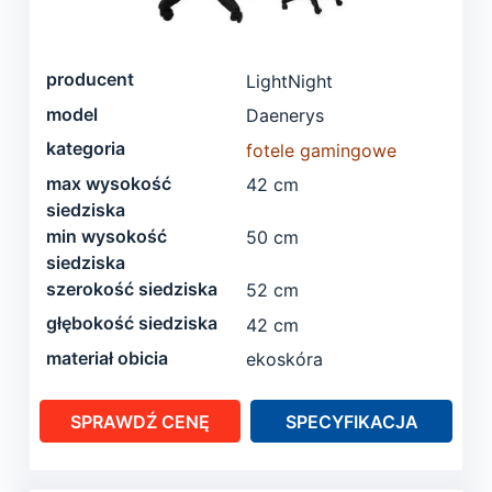
producent
LightNight
model
Daenerys
kategoria
fotele gamingowe
max wysokość
42 cm
siedziska
min wysokość
50 cm
siedziska
szerokość siedziska
52 cm
głębokość siedziska
42 cm
materiał obicia
ekoskóra
SPRAWDŹ CENĘ
SPECYFIKACJA