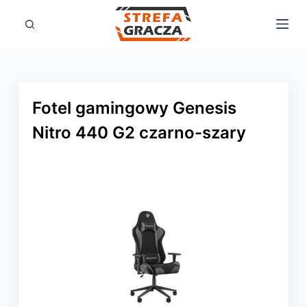
P
r
z
e
j
Fotel gamingowy Genesis
d
Nitro 440 G2 czarno-szary
ź
d
o
t
r
e
ś
c
i