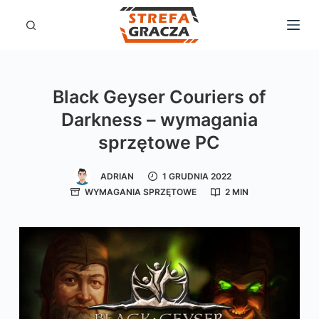
P
r
z
e
Black Geyser Couriers of
j
Darkness – wymagania
d
sprzętowe PC
ź
d
ADRIAN
1 GRUDNIA 2022
o
WYMAGANIA SPRZĘTOWE
2 MIN
t
r
e
ś
c
i