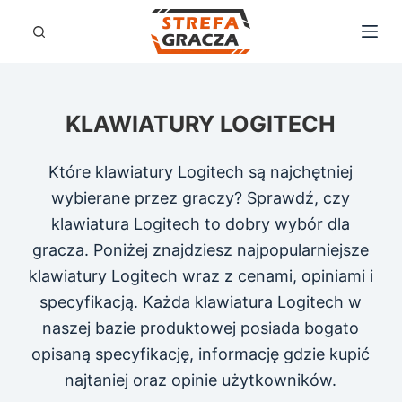
P
r
z
e
KLAWIATURY LOGITECH
j
d
Które klawiatury Logitech są najchętniej
ź
wybierane przez graczy? Sprawdź, czy
d
klawiatura Logitech to dobry wybór dla
o
gracza. Poniżej znajdziesz najpopularniejsze
t
klawiatury Logitech wraz z cenami, opiniami i
r
specyfikacją. Każda klawiatura Logitech w
e
naszej bazie produktowej posiada bogato
ś
opisaną specyfikację, informację gdzie kupić
c
najtaniej oraz opinie użytkowników.
i