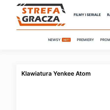
P
r
FILMY I SERIALE
R
z
e
j
NEWSY
PREMIERY
PROM
HOT!
d
ź
d
o
t
Klawiatura Yenkee Atom
r
e
ś
c
i