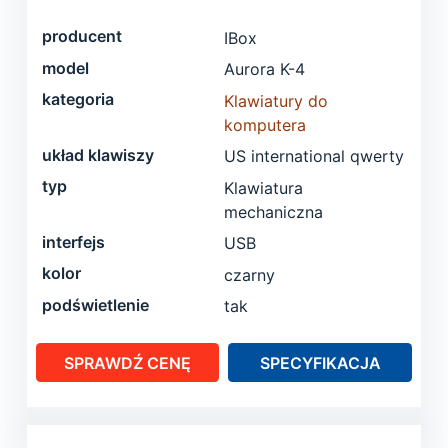
producent
IBox
model
Aurora K-4
kategoria
Klawiatury do
komputera
układ klawiszy
US international qwerty
typ
Klawiatura
mechaniczna
interfejs
USB
kolor
czarny
podświetlenie
tak
SPRAWDŹ CENĘ
SPECYFIKACJA