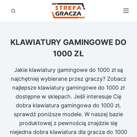
P
r
z
e
KLAWIATURY GAMINGOWE DO
j
d
1000 ZŁ
ź
d
Jakie klawiatury gamingowe do 1000 zł są
o
najchętniej wybierane przez graczy? Zobacz
t
najlepsze klawiatury gamingowe do 1000 zł
r
dostępne w sklepach. Jeśli interesuje Cię
e
dobra klawiatura gamingowa do 1000 zł,
ś
sprawdź poniższe modele. W naszej bazie
c
produktowej z pewnością znajdzie się
i
niejedna dobra klawiatura dla gracza do 1000